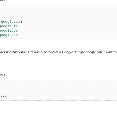
.google.com
oogle.fr

oogle.be

google.ch
té des nombreux noms de domaine d'accès à Google du type google.com.hk ou goog
ous :
.com