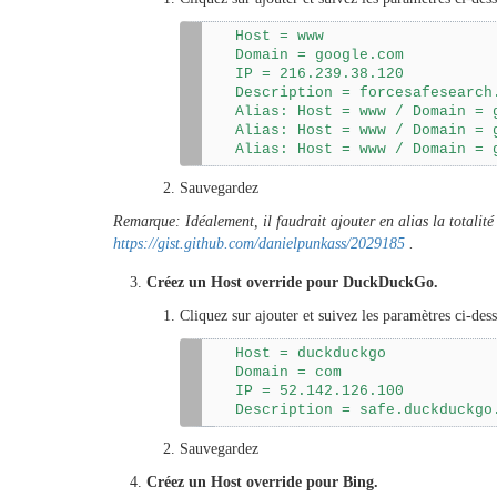
Host = www
Domain = google.com
IP = 216.239.38.120
Description = forcesafesearch
Alias: Host = www / Domain = g
Alias: Host = www / Domain = g
Alias: Host = www / Domain = 
Sauvegardez
Remarque: Idéalement, il faudrait ajouter en alias la totali
https://gist.github.com/danielpunkass/2029185
.
Créez un Host override pour DuckDuckGo.
Cliquez sur ajouter et suivez les paramètres ci-dess
Host = duckduckgo

Domain = com

IP = 52.142.126.100

Description = safe.duckduckgo
Sauvegardez
Créez un Host override pour Bing.