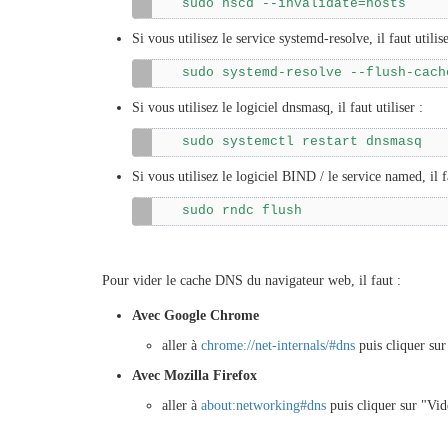
sudo nscd --invalidate=hosts
Si vous utilisez le service systemd-resolve, il faut utilise
sudo systemd-resolve --flush-cach
Si vous utilisez le logiciel dnsmasq, il faut utiliser :
sudo systemctl restart dnsmasq
Si vous utilisez le logiciel BIND / le service named, il fa
sudo rndc flush
Pour vider le cache DNS du navigateur web, il faut :
Avec Google Chrome
aller à
chrome://net-internals/#dns
puis cliquer sur
Avec Mozilla Firefox
aller à
about:networking#dns
puis cliquer sur "Vi