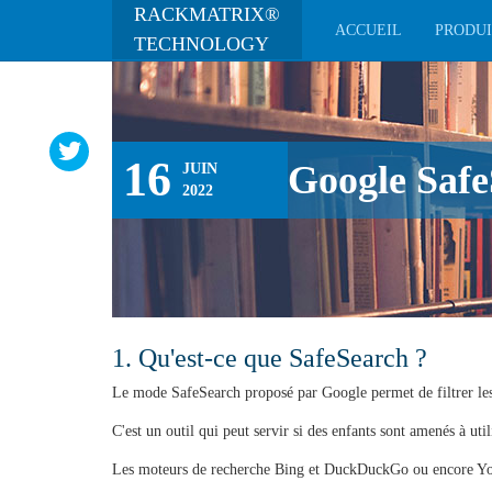
RACKMATRIX®
TUTORIELS
ACCUEIL
PRODU
TECHNOLOGY
16
Google Safe
JUIN
2022
1. Qu'est-ce que SafeSearch ?
Le mode SafeSearch proposé par Google permet de filtrer les 
C'est un outil qui peut servir si des enfants sont amenés à uti
Les moteurs de recherche Bing et DuckDuckGo ou encore You