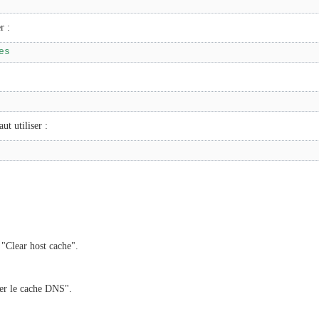
r :
es
ut utiliser :
 "Clear host cache".
der le cache DNS".