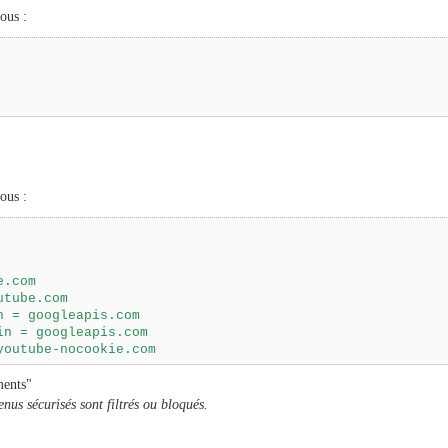
ous :
ous :
.com

tube.com

 = googleapis.com

n = googleapis.com

ments"
us sécurisés sont filtrés ou bloqués.