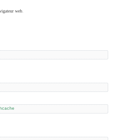
vigateur web.
hcache