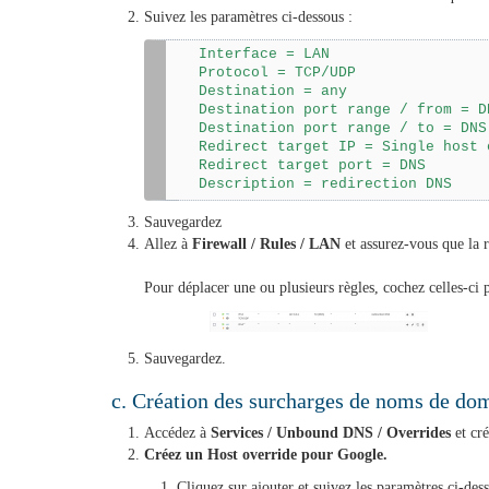
Suivez les paramètres ci-dessous :
Interface = LAN
Protocol = TCP/UDP
Destination = any
Destination port range / from = D
Destination port range / to = DNS
Redirect target IP = Single host 
Redirect target port = DNS
Description = redirection DNS
Sauvegardez
Allez à
Firewall / Rules / LAN
et assurez-vous que la r
Pour déplacer une ou plusieurs règles, cochez celles-ci p
Sauvegardez.
c. Création des surcharges de noms de do
Accédez à
Services / Unbound DNS / Overrides
et cré
Créez un Host override pour Google.
Cliquez sur ajouter et suivez les paramètres ci-dess